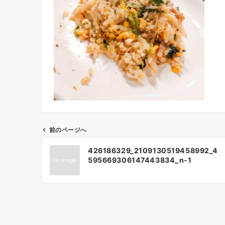
前のページへ
投
426186329_2109130519458992_4
稿
595669306147443834_n-1
ナ
ビ
ゲ
ー
シ