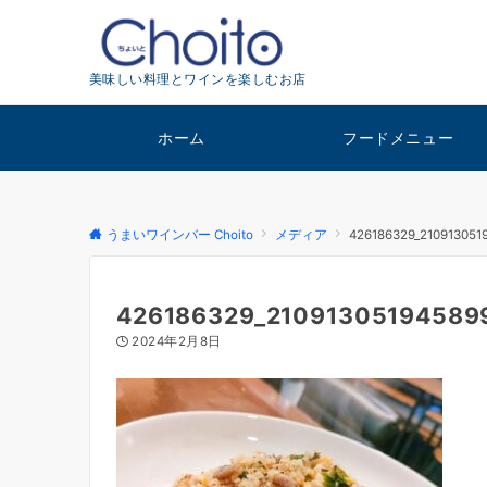
美味しい料理とワインを楽しむお店
ホーム
フードメニュー
うまいワインバー Choito
メディア
426186329_210913051
426186329_21091305194589
2024年2月8日